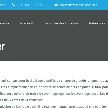
aroc
+212 (0) 539 715 382
contact@taskitservices.net
’agence
Services IT
Logistique des Entrepôts
Références
r
ette par accumulation
lette mobile
lette dynamique FIFO
ment conçus pour le stockage d’unités de charge de grande longueur ou a
lette push-back LIFO
 très simple formée de colonnes et de séries de bras en porte-à-faux pour 
ortants
se, on peut choisir entre le rayonnage léger ou le rayonnage lourd. Les de
es deux côtés de la structure.
lation de la charge peut être réalisée manuellement quand elle est légère