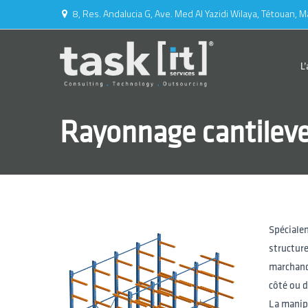
8, Res. Andalucia G, Ave. Med Al Yazidi Wilaya, Tétouan, M
L
Rayonnage cantileve
Rack à Palette
Rayonnage à pal
Rayonnage à pa
Rayonnage à pa
Pallet Shuttle
Spéciale
Rayonnage à pa
structure
Entrepôts autop
marchandi
côté ou d
La manipu